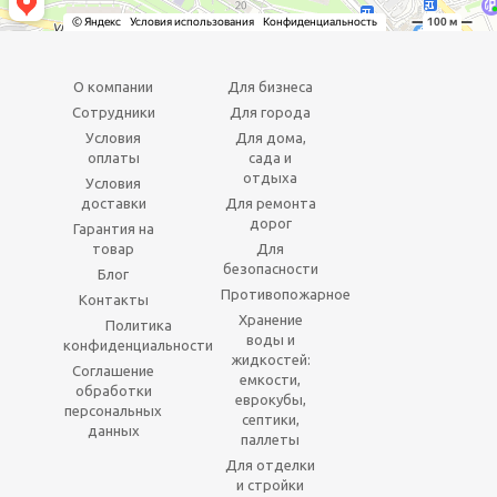
О компании
Для бизнеса
Сотрудники
Для города
Условия
Для дома,
оплаты
сада и
отдыха
Условия
доставки
Для ремонта
дорог
Гарантия на
товар
Для
безопасности
Блог
Противопожарное
Контакты
Хранение
Политика
воды и
конфиденциальности
жидкостей:
Соглашение
емкости,
обработки
еврокубы,
персональных
септики,
данных
паллеты
Для отделки
и стройки