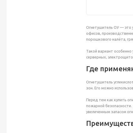
Огнетушитель ОУ — это 
офисов, производственны
порошкового налёта, гря
Такой вариант особенно 
серверных, электрощитов
Где применя
Огнетушитель углекислот
зон. Его можно использо
Перед тем как купить ог
пожарной безопасности.
увеличенным запасом ог
Преимуществ