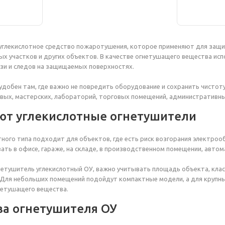
углекислотное средство пожаротушения, которое применяют для защит
х участков и других объектов. В качестве огнетушащего вещества испо
зи и следов на защищаемых поверхностях.
удобен там, где важно не повредить оборудование и сохранить чистот
ых, мастерских, лабораторий, торговых помещений, административных
ют углекислотные огнетушители
ного типа подходит для объектов, где есть риск возгорания электроо
вать в офисе, гараже, на складе, в производственном помещении, автом
нетушитель углекислотный ОУ, важно учитывать площадь объекта, кла
 Для небольших помещений подойдут компактные модели, а для крупн
нетушащего вещества.
а огнетушителя ОУ