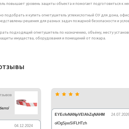
ль повышает уровень защиты объекта и помогает подготовиться к не
но подобрать и купить огнетушитель углекислотный ОУ для дома, офиса
редставлены решения для разных задач пожарной безопасности и услов
ать подходящий огнетушитель по назначению, объёму, месту установ
защиты имущества, оборудования и помещений от пожара.
отзывы
отзывов
бело/
*35 мкм
EYEcfoNANpVElAhZqNAHM
24.07.202
olOgSjooSIFLHTzh
04.12.2024