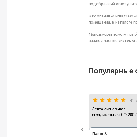
подобранный огнетушите
В компании «Сигнал» мож
помещения. В каталоге п
Менеджеры помогут выбр
важной частью системы 
Популярные 
70 
ц колбасный
Лента сигнальная
рический 10 литров
оградительная ЛО-200 (
lla HC-10L-D 200 Вт
красная) 200 п.м*50 мм
ний Перст
10.03.2026
Name X