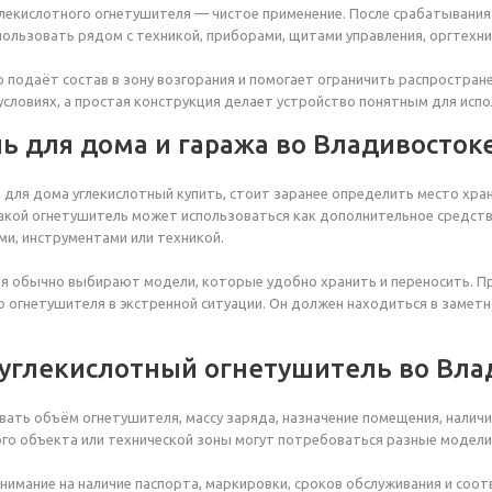
лекислотного огнетушителя — чистое применение. После срабатывания
ользовать рядом с техникой, приборами, щитами управления, оргтехн
подаёт состав в зону возгорания и помогает ограничить распростране
условиях, а простая конструкция делает устройство понятным для испо
ь для дома и гаража во Владивосток
 для дома углекислотный купить, стоит заранее определить место хран
такой огнетушитель может использоваться как дополнительное средст
и, инструментами или техникой.
я обычно выбирают модели, которые удобно хранить и переносить. Пр
ю огнетушителя в экстренной ситуации. Он должен находиться в замет
 углекислотный огнетушитель во Вла
ать объём огнетушителя, массу заряда, назначение помещения, наличи
го объекта или технической зоны могут потребоваться разные модели
имание на наличие паспорта, маркировки, сроков обслуживания и соо