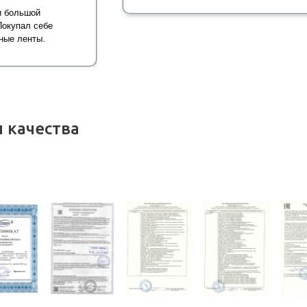
и большой
Покупал себе
ные ленты.
 качества