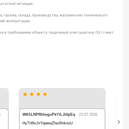
штатной ситуации.
, гаража, склада, производства, магазина или технического
ий эксплуатации.
ки и требованиям объекта. Надёжный огнетушитель ОУ станет
6
WASLNPRhIwgoPkYILJiItpEq
23.07.2026
nLsE
HyTrWsJrrYqwewZfaxRnknoU
qXz