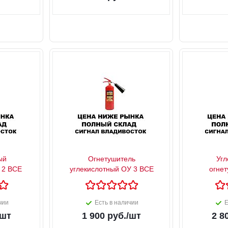
ый
Огнетушитель
Угл
 2 ВСЕ
углекислотный ОУ 3 ВСЕ
огнет
чии
Есть в наличии
Е
/шт
1 900
руб.
/шт
2 8