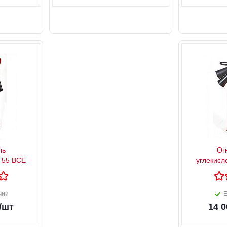
ль
Ог
-55 ВСЕ
углекисл
чии
Е
/шт
14 0