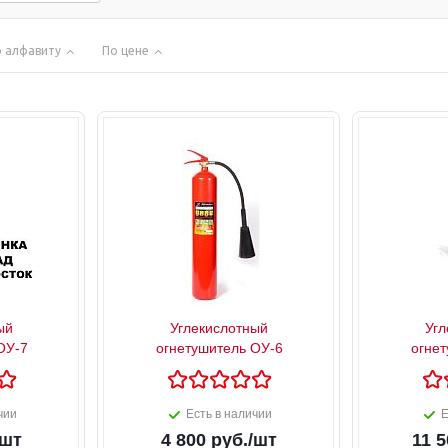
 алфавиту
По цене
ый
Углекислотный
Угл
ОУ-7
огнетушитель ОУ-6
огнет
чии
Есть в наличии
Е
/шт
4 800
руб.
/шт
11 5