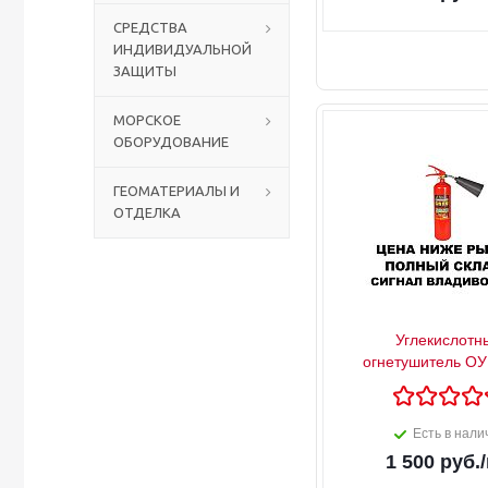
СРЕДСТВА
ИНДИВИДУАЛЬНОЙ
Столы с лавками
Биометрические терминалы
ЗАЩИТЫ
Вызывные панели
МОРСКОЕ
ОБОРУДОВАНИЕ
Комплекты для дистанционного управления
ГЕОМАТЕРИАЛЫ И
ОТДЕЛКА
Аккумуляторы аккумуляторные батареи для ИБП
Углекислотн
огнетушитель ОУ
Есть в нали
1 500
руб.