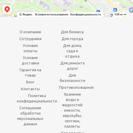
О компании
Для бизнеса
Сотрудники
Для города
Условия
Для дома,
оплаты
сада и
отдыха
Условия
доставки
Для ремонта
дорог
Гарантия на
товар
Для
безопасности
Блог
Противопожарное
Контакты
Хранение
Политика
воды и
конфиденциальности
жидкостей:
Соглашение
емкости,
обработки
еврокубы,
персональных
септики,
данных
паллеты