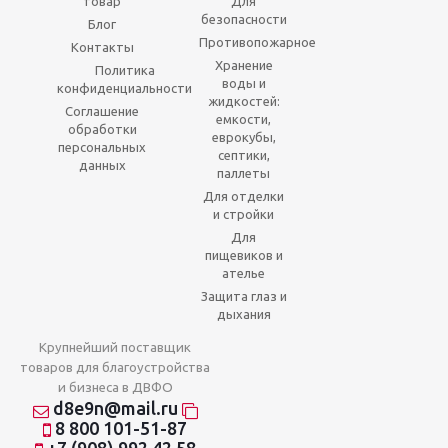
товар
Для
безопасности
Блог
Противопожарное
Контакты
Хранение
Политика
воды и
конфиденциальности
жидкостей:
Соглашение
емкости,
обработки
еврокубы,
персональных
септики,
данных
паллеты
Для отделки
и стройки
Для
пищевиков и
ателье
Защита глаз и
дыхания
Крупнейший поставщик
товаров для благоустройства
и бизнеса в ДВФО
d8e9n@mail.ru
8 800 101-51-87