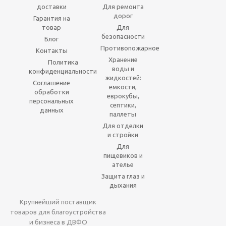
доставки
Для ремонта
дорог
Гарантия на
товар
Для
безопасности
Блог
Противопожарное
Контакты
Хранение
Политика
воды и
конфиденциальности
жидкостей:
Соглашение
емкости,
обработки
еврокубы,
персональных
септики,
данных
паллеты
Для отделки
и стройки
Для
пищевиков и
ателье
Защита глаз и
дыхания
Крупнейший поставщик
товаров для благоустройства
и бизнеса в ДВФО