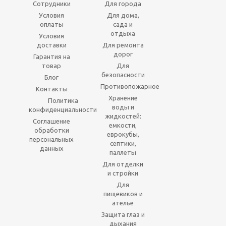
Сотрудники
Для города
Условия
Для дома,
оплаты
сада и
отдыха
Условия
доставки
Для ремонта
дорог
Гарантия на
товар
Для
безопасности
Блог
Противопожарное
Контакты
Хранение
Политика
воды и
конфиденциальности
жидкостей:
Соглашение
емкости,
обработки
еврокубы,
персональных
септики,
данных
паллеты
Для отделки
и стройки
Для
пищевиков и
ателье
Защита глаз и
дыхания