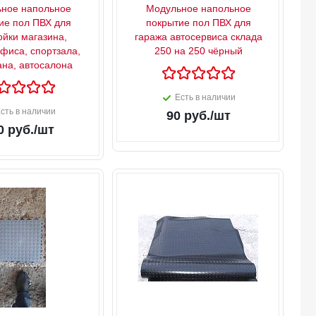
ное напольное
Модульное напольное
ие пол ПВХ для
покрытие пол ПВХ для
ойки магазина,
гаража автосервиса склада
офиса, спортзала,
250 на 250 чёрный
ана, автосалона
Есть в наличии
сть в наличии
90
руб.
/шт
0
руб.
/шт