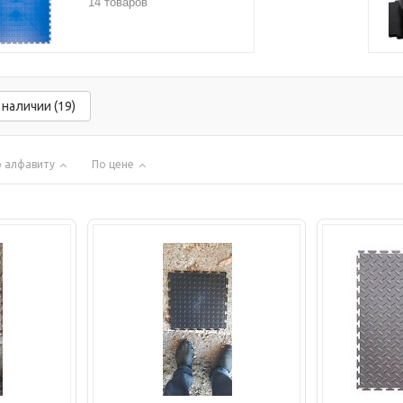
14 товаров
 наличии (19)
 алфавиту
По цене