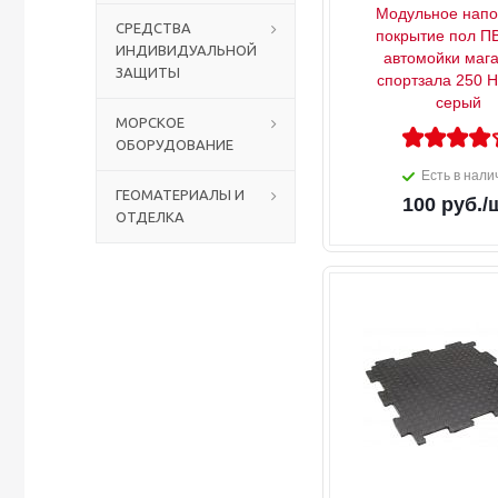
Модульное напо
СРЕДСТВА
покрытие пол П
ИНДИВИДУАЛЬНОЙ
Столы с лавками
Биометрические терминалы
автомойки маг
ЗАЩИТЫ
спортзала 250 
серый
Вызывные панели
МОРСКОЕ
ОБОРУДОВАНИЕ
Комплекты для дистанционного управления
Есть в нали
ГЕОМАТЕРИАЛЫ И
100
руб.
/
ОТДЕЛКА
Аккумуляторы аккумуляторные батареи для ИБП