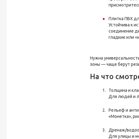
присмотритес
Плитка ПВХ дл
Устойчива к и
соединение де
гладкие или «
Нужна универсальность
зоны — чаще берут рез
На что смотр
Толщина и клас
Для людей и л
Рельеф и анти
«Монетка», ри
Дренаж/водоо
Для улицы и м