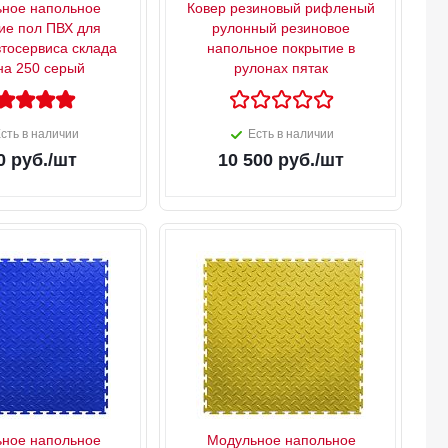
ное напольное
Ковер резиновый рифленый
ие пол ПВХ для
рулонный резиновое
втосервиса склада
напольное покрытие в
на 250 серый
рулонах пятак
сть в наличии
Есть в наличии
0
руб.
/шт
10 500
руб.
/шт
ное напольное
Модульное напольное