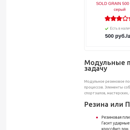
SOLD GRAIN 500 
серый
Есть в нали
500
руб.
/
Модульные п
задачу
Модульное резиновое пок
процессов. Элементы со
спортзалов, мастерских,
Резина или П
Резиновая пли
Гасит ударные
кроссфит-зон.