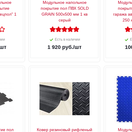
льное
Модульное напольное
Модуль
рытие
покрытие пол ПВХ SOLD
покрыт
ецпол" 1
GRAIN 500х500 мм 1 кв
гаража а
серый
250 
чии
Есть в наличии
Е
/шт
1 920
руб.
/шт
10
тие пол
Ковер резиновый рифленый
Модуль