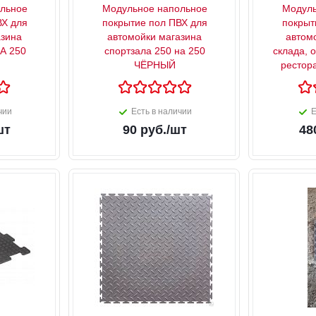
льное
Модульное напольное
Модуль
ВХ для
покрытие пол ПВХ для
покрыт
азина
автомойки магазина
автом
НА 250
спортзала 250 на 250
склада, 
ЧЁРНЫЙ
рестор
чии
Есть в наличии
Е
шт
90
руб.
/шт
48