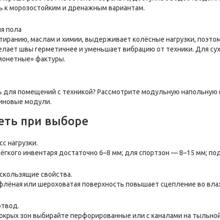
ь к морозостойким и дренажным вариантам.
я пола
стиранию, маслам и химии, выдерживает колёсные нагрузки, поэтому
лает швы герметичнее и уменьшает вибрацию от техники. Для с
монетные» фактуры.
 для помещений с техникой? Рассмотрите модульную напольную п
иновые модули.
еть при выборе
с нагрузки.
ёгкого инвентаря достаточно 6–8 мм; для спортзон — 8–15 мм; по
скользящие свойства.
флёная или шероховатая поверхность повышает сцепление во вла
твод.
окрых зон выбирайте перфорированные или с каналами на тыльной