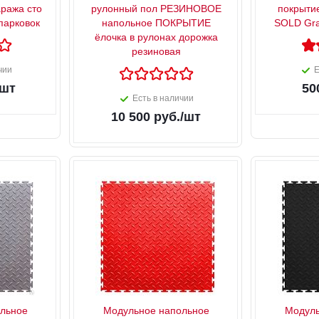
аража сто
рулонный пол РЕЗИНОВОЕ
покрыти
парковок
напольное ПОКРЫТИЕ
SOLD Gra
ёлочка в рулонах дорожка
резиновая
чии
Е
/шт
50
Есть в наличии
10 500
руб.
/шт
льное
Модульное напольное
Модуль