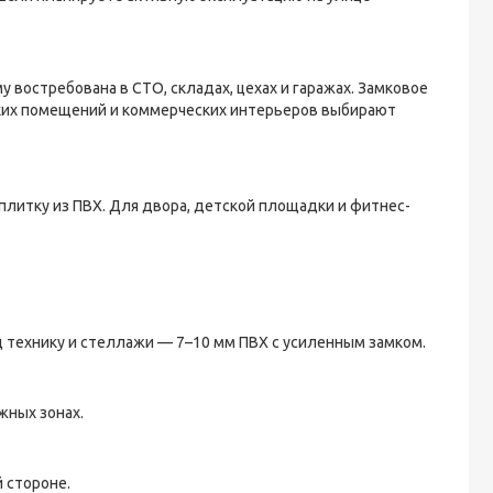
 востребована в СТО, складах, цехах и гаражах. Замковое
ухих помещений и коммерческих интерьеров выбирают
литку из ПВХ. Для двора, детской площадки и фитнес-
д технику и стеллажи — 7–10 мм ПВХ с усиленным замком.
жных зонах.
 стороне.