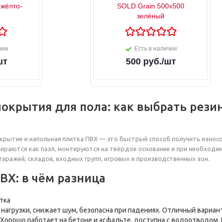
жёлто-
SOLD Grain 500х500
зелёный
чии
Есть в наличии
шт
500
руб.
/шт
окрытия для пола: как выбрать рези
рытие и напольная плитка ПВХ — это быстрый способ получить износо
бираются как пазл, монтируются на твёрдое основание и при необход
 гаражей, складов, входных групп, игровых и производственных зон.
ВХ: в чём разница
тка
 нагрузки, снижает шум, безопасна при падениях. Отличный вариант
 Хорошо работает на бетоне и асфальте, доступна с водоотводом.