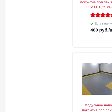
покрытие пол пвх s
500х500 0,25 кв
Есть в нали
480
руб.
/
Модульное напо
покрытие пол пли