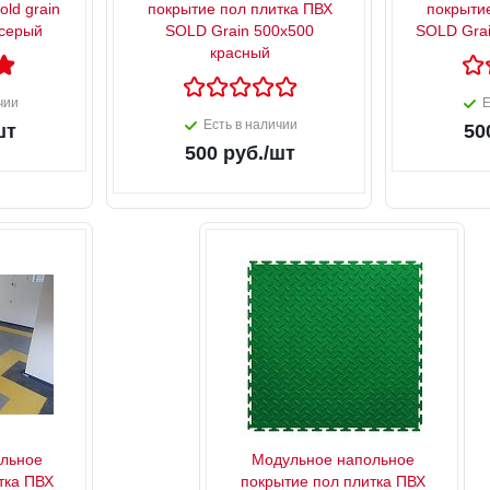
old grain
покрытие пол плитка ПВХ
покрыти
 серый
SOLD Grain 500х500
SOLD Grai
красный
чии
Е
Есть в наличии
шт
50
500
руб.
/шт
льное
Модульное напольное
тка ПВХ
покрытие пол плитка ПВХ