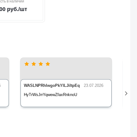
сть в наличии
00
руб.
/шт
6
WASLNPRhIwgoPkYILJiItpEq
23.07.2026
nLsE
HyTrWsJrrYqwewZfaxRnknoU
qXz