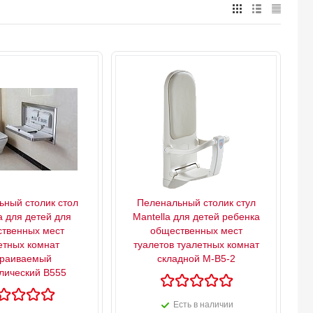
ный столик стол
Пеленальный столик стул
a для детей для
Mantella для детей ребенка
твенных мест
общественных мест
етных комнат
туалетов туалетных комнат
траиваемый
складной М-В5-2
лический B555
Есть в наличии