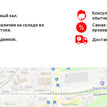
Консул
ный зал.
опытны
наличии на складе во
Самая 
токе.
произ
едников.
Достав