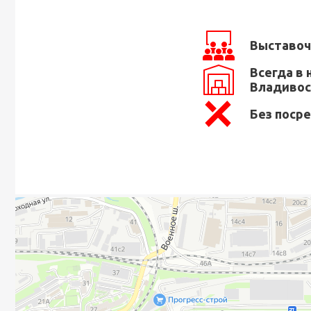
Выставоч
Всегда в 
Владивос
Без поср