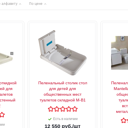
 алфавиту
По цене
откидной
Пеленальный столик стол
Пеленаль
тей для
для детей для
Mantell
алетов
общественных мест
общес
астенный
туалетов складной М-В1
туал
2
вс
метал
Есть в наличии
чии
12 550
руб.
/шт