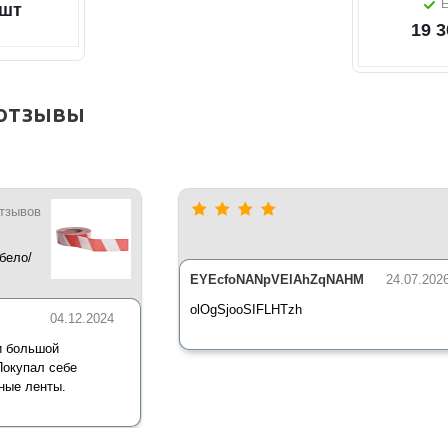
Е
/шт
19 3
отзывы
отзывов
бело/
*35 мкм
EYEcfoNANpVElAhZqNAHM
24.07.202
olOgSjooSIFLHTzh
04.12.2024
и большой
Покупал себе
ные ленты.