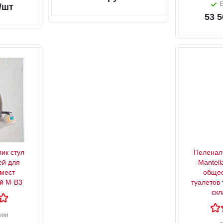
Е
/шт
53 5
ик стул
Пеленал
ей для
Mantell
мест
общес
ой М-В3
туалетов
скл
чии