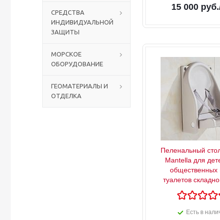
15 000
руб.
СРЕДСТВА
ИНДИВИДУАЛЬНОЙ
Столы с лавками
Биометрические терминалы
ЗАЩИТЫ
Вызывные панели
МОРСКОЕ
ОБОРУДОВАНИЕ
Комплекты для дистанционного управления
ГЕОМАТЕРИАЛЫ И
ОТДЕЛКА
Аккумуляторы аккумуляторные батареи для ИБП
Пеленальный стол
Mantella для дет
общественных 
туалетов складн
Есть в нали