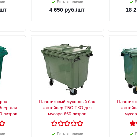
чии
Есть в наличии
Е
/шт
4 650
руб.
/шт
18 2
урна
Пластиковый мусорный бак
Пластико
йнер для
контейнер ТБО ТКО для
контейн
0 литров
мусора 660 литров
мусор
чии
Есть в наличии
Е