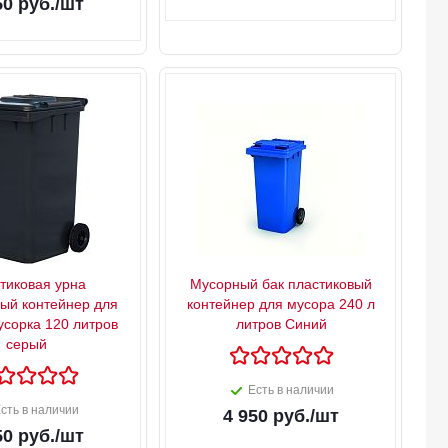
50
руб.
/шт
тиковая урна
Мусорный бак пластиковый
вый контейнер для
контейнер для мусора 240 л
усорка 120 литров
литров Синий
серый
Есть в наличии
сть в наличии
4 950
руб.
/шт
50
руб.
/шт