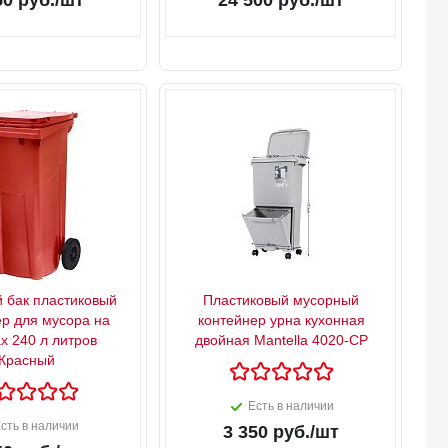
50
руб.
/шт
24 500
руб.
/шт
 бак пластиковый
Пластиковый мусорный
ер для мусора на
контейнер урна кухонная
х 240 л литров
двойная Mantella 4020-СР
Красный
Есть в наличии
сть в наличии
3 350
руб.
/шт