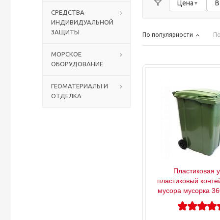
Цена
В
СРЕДСТВА
ИНДИВИДУАЛЬНОЙ
Столы с лавками
Биометрические терминалы
ЗАЩИТЫ
По популярности
По
Вызывные панели
МОРСКОЕ
ОБОРУДОВАНИЕ
Комплекты для дистанционного управления
ГЕОМАТЕРИАЛЫ И
ОТДЕЛКА
Аккумуляторы аккумуляторные батареи для ИБП
Пластиковая 
пластиковый конте
мусора мусорка 36