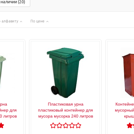
 наличии (20)
 алфавиту
По цене
урна
Пластиковая урна
Контейне
йнер для
пластиковый контейнер для
мусорный
0 литров
мусора мусорка 240 литров
крыш