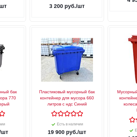
4 9
/шт
3 200
руб.
/шт
рный бак
Пластиковый мусорный бак
Мусорный
сора 770
контейнер для мусора 660
контейн
серый
литров с ндс Синий
колеса
чии
Есть в наличии
Е
/шт
19 900
руб.
/шт