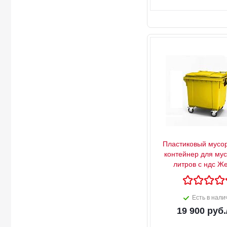
Пластиковый мусо
контейнер для му
литров с ндс Ж
Есть в нали
19 900
руб.