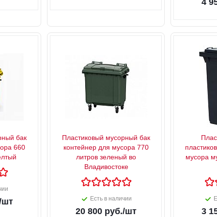
4 9
рный бак
Пластиковый мусорный бак
Плас
сора 660
контейнер для мусора 770
пластико
елтый
литров зеленый во
мусора м
Владивостоке
чии
Есть в наличии
Е
/шт
20 800
руб.
/шт
3 1