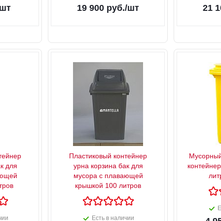
/шт
19 900
руб.
/шт
21 1
тейнер
Пластиковый контейнер
Мусорный
к для
урна корзина бак для
контейнер
ающей
мусора с плавающей
лит
тров
крышкой 100 литров
Е
чии
Есть в наличии