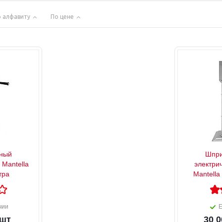
 алфавиту
По цене
ный
Шпри
 Mantella
электри
тра
Mantella
чии
Е
/шт
30 0