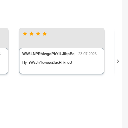
6
WASLNPRhIwgoPkYILJiItpEq
23.07.2026
nLsE
HyTrWsJrrYqwewZfaxRnknoU
qXz