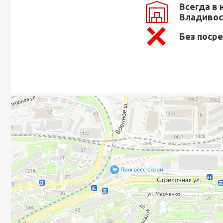
Всегда в 
Владивос
Без поср