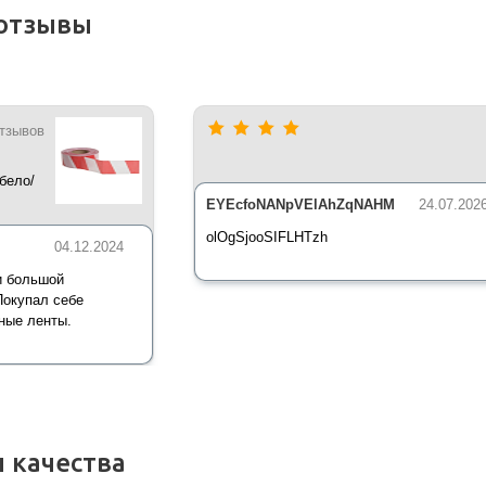
отзывы
отзывов
бело/
*35 мкм
EYEcfoNANpVElAhZqNAHM
24.07.202
olOgSjooSIFLHTzh
04.12.2024
и большой
Покупал себе
ные ленты.
 качества