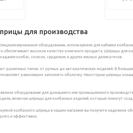
прицы для производства
специализированное оборудование, используемое для набивки колбасны
то обеспечивает высокое качество конечного продукта. Шприцы для кол
оздания колбас, сосисок, сардельек и других мясных деликатесов.
т различных типов: от ручных до автоматических моделей. В большин
я позволяет равномерно заполнять оболочку. Некоторые шприцы осн
твенное оборудование для домашнего или промышленного производства
одели, включая шприцы для колбасных изделий, которые помогут созд
окупкой колбасного шприца в нашем магазине вы получите надежное обо
долго и эффективно.