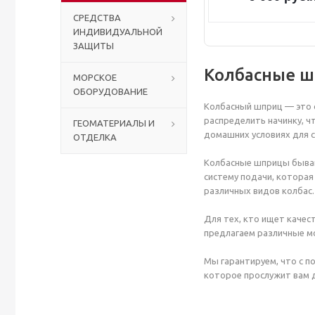
СРЕДСТВА
ИНДИВИДУАЛЬНОЙ
Столы с лавками
Биометрические терминалы
ЗАЩИТЫ
Вызывные панели
Колбасные ш
МОРСКОЕ
ОБОРУДОВАНИЕ
Комплекты для дистанционного управления
Колбасный шприц — это 
распределить начинку, ч
ГЕОМАТЕРИАЛЫ И
домашних условиях для с
ОТДЕЛКА
Аккумуляторы аккумуляторные батареи для ИБП
Колбасные шприцы бываю
систему подачи, котора
различных видов колбас.
Для тех, кто ищет качес
предлагаем различные м
Мы гарантируем, что с п
которое прослужит вам 