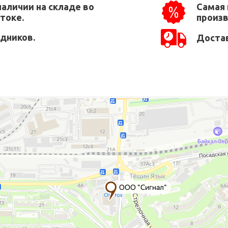
наличии на складе во
Самая 
токе.
произ
едников.
Достав