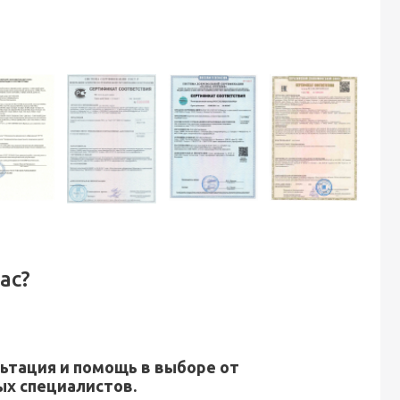
ас?
ьтация и помощь в выборе от
х специалистов.