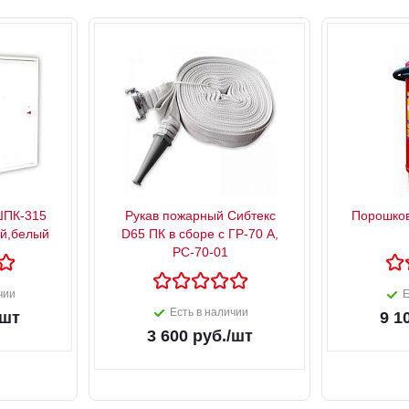
ШПК-315
Рукав пожарный Сибтекс
Порошков
й,белый
D65 ПК в сборе с ГР-70 А,
РС-70-01
чии
Е
Есть в наличии
/шт
9 1
3 600
руб.
/шт