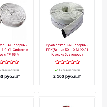
жарный напорный
Рукав пожарный напорный
-1,0-У1 Сибтекс в
РПК(В)--н/в 50-1,0-М-УХЛ1
ре с ГР-65 А
Классик без головок
сть в наличии
Есть в наличии
50
руб.
/шт
2 100
руб.
/шт