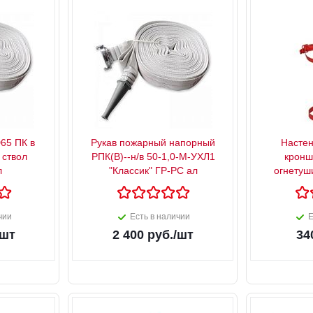
65 ПК в
Рукав пожарный напорный
Настен
 ствол
РПК(В)--н/в 50-1,0-М-УХЛ1
кронш
л
"Классик" ГР-РС ал
огнетуш
чии
Есть в наличии
Е
/шт
2 400
руб.
/шт
34