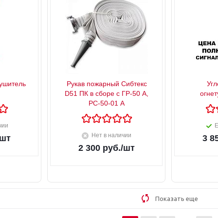
ушитель
Рукав пожарный Сибтекс
Угл
D51 ПК в сборе с ГР-50 А,
огнет
РС-50-01 А
чии
Е
Нет в наличии
/шт
3 8
2 300
руб.
/шт
Показать еще