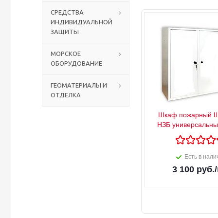
СРЕДСТВА
ИНДИВИДУАЛЬНОЙ
Столы с лавками
Биометрические терминалы
ЗАЩИТЫ
Вызывные панели
МОРСКОЕ
ОБОРУДОВАНИЕ
Комплекты для дистанционного управления
ГЕОМАТЕРИАЛЫ И
ОТДЕЛКА
Аккумуляторы аккумуляторные батареи для ИБП
Шкаф пожарный 
НЗБ универсальны
Есть в нали
3 100
руб.