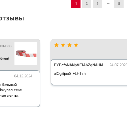
1
2
3
8
отзывы
отзывов
бело/
*35 мкм
EYEcfoNANpVElAhZqNAHM
24.07.202
olOgSjooSIFLHTzh
04.12.2024
и большой
Покупал себе
ные ленты.