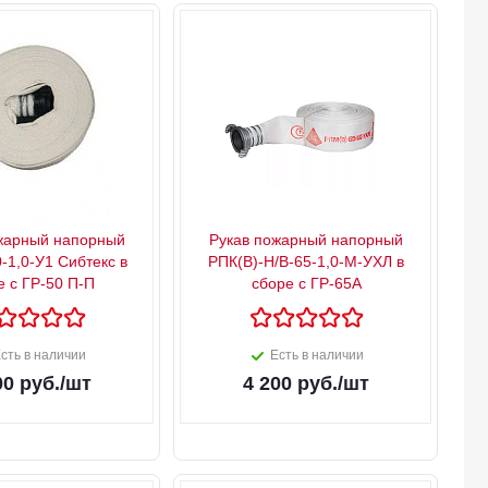
жарный напорный
Рукав пожарный напорный
-1,0-У1 Сибтекс в
РПК(В)-Н/В-65-1,0-М-УХЛ в
е с ГР-50 П-П
сборе с ГР-65А
сть в наличии
Есть в наличии
00
руб.
/шт
4 200
руб.
/шт