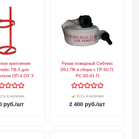
ное крепление
Рукав пожарный Сибтекс
тейн ТВ-3 для
D51 ПК в сборе с ГР-50 П,
ителя ОП 4 ОУ 3
РС-50-01 П
сть в наличии
Есть в наличии
0
руб.
/шт
2 400
руб.
/шт