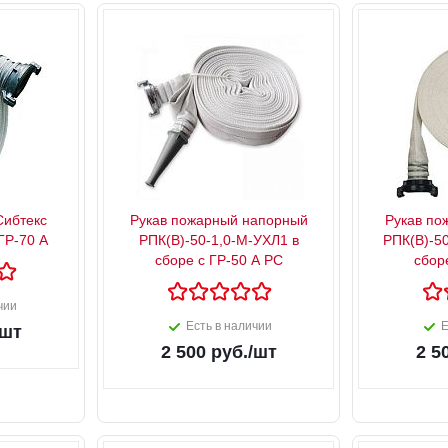
Сибтекс
Рукав пожарный напорный
Рукав по
ГР-70 А
РПК(В)-50-1,0-М-УХЛ1 в
РПК(В)-50
сборе с ГР-50 А РС
сбор
чии
Есть в наличии
Е
/шт
2 500
руб.
/шт
2 5