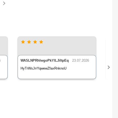
6
WASLNPRhIwgoPkYILJiItpEq
23.07.2026
nLsE
HyTrWsJrrYqwewZfaxRnknoU
qXz