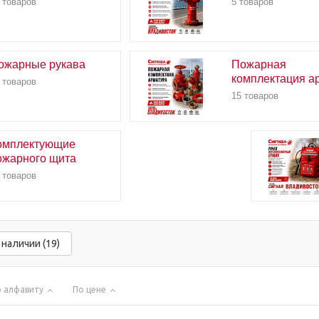
 товаров
5 товаров
ожарные рукава
Пожарная
комплектация а
 товаров
15 товаров
омплектующие
ожарного щита
 товаров
 наличии (19)
 алфавиту
По цене