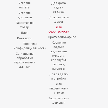
Условия
Для дома,
оплаты
сада и
отдыха
Условия
доставки
Для ремонта
дорог
Гарантия на
товар
Для
безопасности
Блог
Противопожарное
Контакты
Хранение
Политика
воды и
конфиденциальности
жидкостей:
Соглашение
емкости,
обработки
еврокубы,
персональных
септики,
данных
паллеты
Для отделки
и стройки
Для
пищевиков и
ателье
Защита глаз и
дыхания