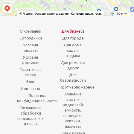
О компании
Для бизнеса
Сотрудники
Для города
Условия
Для дома,
оплаты
сада и
отдыха
Условия
доставки
Для ремонта
дорог
Гарантия на
товар
Для
безопасности
Блог
Противопожарное
Контакты
Хранение
Политика
воды и
конфиденциальности
жидкостей:
Соглашение
емкости,
обработки
еврокубы,
персональных
септики,
данных
паллеты
Для отделки