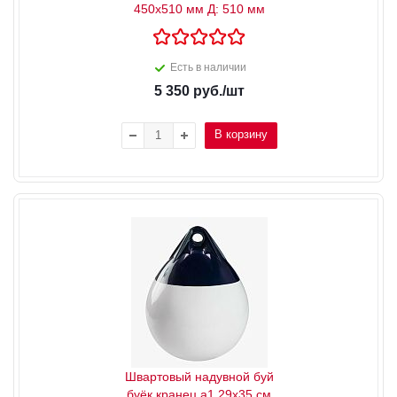
450x510 мм Д: 510 мм
Есть в наличии
5 350
руб.
/шт
В корзину
Швартовый надувной буй
буёк кранец a1 29x35 см