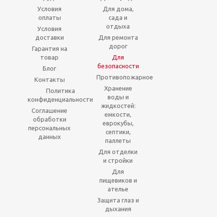
Условия
Для дома,
оплаты
сада и
отдыха
Условия
доставки
Для ремонта
дорог
Гарантия на
товар
Для
безопасности
Блог
Противопожарное
Контакты
Хранение
Политика
воды и
конфиденциальности
жидкостей:
Соглашение
емкости,
обработки
еврокубы,
персональных
септики,
данных
паллеты
Для отделки
и стройки
Для
пищевиков и
ателье
Защита глаз и
дыхания