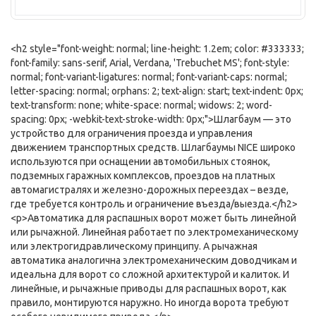
<h2 style="font-weight: normal; line-height: 1.2em; color: #333333;
font-family: sans-serif, Arial, Verdana, 'Trebuchet MS'; font-style:
normal; font-variant-ligatures: normal; font-variant-caps: normal;
letter-spacing: normal; orphans: 2; text-align: start; text-indent: 0px;
text-transform: none; white-space: normal; widows: 2; word-
spacing: 0px; -webkit-text-stroke-width: 0px;">Шлагбаум — это
устройство для ограничения проезда и управления
движением транспортных средств. Шлагбаумы NICE широко
используются при оснащении автомобильных стоянок,
подземных гаражных комплексов, проездов на платных
автомагистралях и железно-дорожных переездах – везде,
где требуется контроль и ограничение въезда/выезда.</h2>
<p>Автоматика для распашных ворот может быть линейной
или рычажной. Линейная работает по электромеханическому
или электрогидравлическому принципу. А рычажная
автоматика аналогична электромеханическим доводчикам и
идеальна для ворот со сложной архитектурой и калиток. И
линейные, и рычажные приводы для распашных ворот, как
правило, монтируются наружно. Но иногда ворота требуют