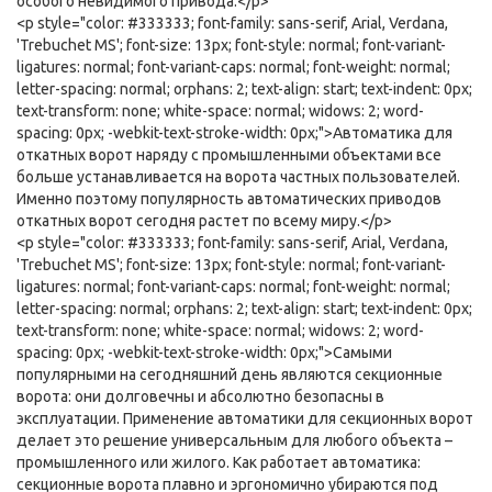
особого невидимого привода.</p>
<p style="color: #333333; font-family: sans-serif, Arial, Verdana,
'Trebuchet MS'; font-size: 13px; font-style: normal; font-variant-
ligatures: normal; font-variant-caps: normal; font-weight: normal;
letter-spacing: normal; orphans: 2; text-align: start; text-indent: 0px;
text-transform: none; white-space: normal; widows: 2; word-
spacing: 0px; -webkit-text-stroke-width: 0px;">Автоматика для
откатных ворот наряду с промышленными объектами все
больше устанавливается на ворота частных пользователей.
Именно поэтому популярность автоматических приводов
откатных ворот сегодня растет по всему миру.</p>
<p style="color: #333333; font-family: sans-serif, Arial, Verdana,
'Trebuchet MS'; font-size: 13px; font-style: normal; font-variant-
ligatures: normal; font-variant-caps: normal; font-weight: normal;
letter-spacing: normal; orphans: 2; text-align: start; text-indent: 0px;
text-transform: none; white-space: normal; widows: 2; word-
spacing: 0px; -webkit-text-stroke-width: 0px;">Самыми
популярными на сегодняшний день являются секционные
ворота: они долговечны и абсолютно безопасны в
эксплуатации. Применение автоматики для секционных ворот
делает это решение универсальным для любого объекта –
промышленного или жилого. Как работает автоматика:
секционные ворота плавно и эргономично убираются под