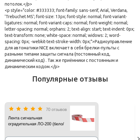
потолок.</p>
<p style="color: #333333; font-family: sans-serif, Arial, Verdana,
'Trebuchet MS'; font-size: 13px; font-style: normal; font-variant-
ligatures: normal; font-variant-caps: normal; font-weight: normal;
letter-spacing: normal; orphans: 2; text-align: start; text-indent: 0px;
text-transform: none; white-space: normal; widows: 2; word-
spacing: 0px; -webkit-text-stroke-width: 0px;">Радиоуправление
для автоматики NICE включает в себя брелки-пульты с
разными типами защиты сигнала (постоянный код,
динамический код) . Так же приёмники с постоянным и
динамическим кодом.</p>
Популярные отзывы
70 отзывов
Лента сигнальная
оградительная ЛО-200 (бело/
красная) 200 п.м*50 мм*35 мкм